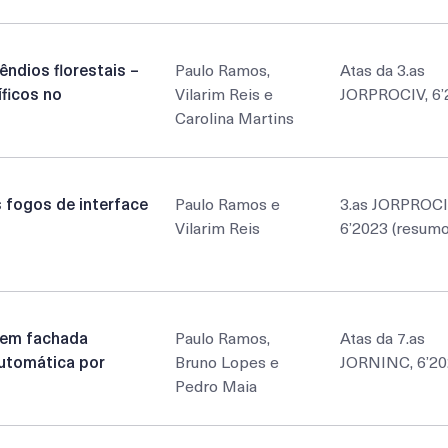
ndios florestais –
Paulo Ramos,
Atas da 3.as
íficos no
Vilarim Reis e
JORPROCIV, 6’
Carolina Martins
 fogos de interface
Paulo Ramos e
3.as JORPROCI
Vilarim Reis
6’2023 (resumo
o em fachada
Paulo Ramos,
Atas da 7.as
automática por
Bruno Lopes e
JORNINC, 6’2
Pedro Maia