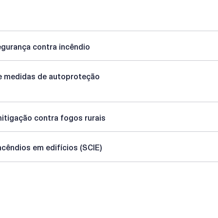
egurança contra incêndio
e medidas de autoproteção
mitigação contra fogos rurais
ncêndios em edifícios (SCIE)
Autor
Edição