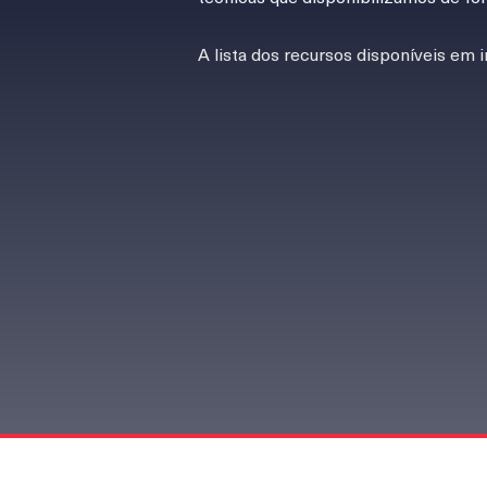
A lista dos recursos disponíveis em i
SERVIÇOS
|
O que devem incluir os 
LIVROS
|
Abordar a fundo as temáti
ARTIGOS TÉCNICOS
|
Assuntos co
ARTIGOS CIENTÍFICOS
|
Abstract
COMPILAÇÕES LEGISLATIVAS
|
A
FICHAS ETU
|
Os requisitos regulam