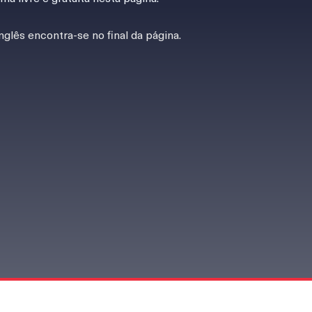
nglês encontra-se no final da página.
serviços de segurança contra incêndios.
cas técnicas
mplexos explicados de forma simples.
s
publicados em atas de congressos.
 legislação está dispersa. Nós compilámos para si.
entares tornados simples.​​