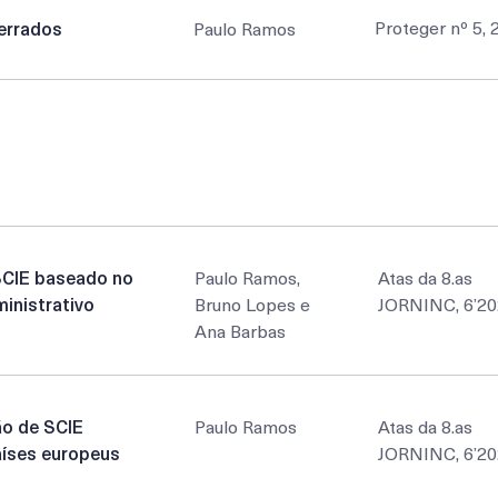
Proteger nº 5, 
errados
Paulo Ramos
Autor
Edição
SCIE baseado no
Paulo Ramos,
Atas da 8.as
inistrativo
Bruno Lopes e
JORNINC, 6’2
Ana Barbas
o de SCIE
Paulo Ramos
Atas da 8.as
aíses europeus
JORNINC, 6’2